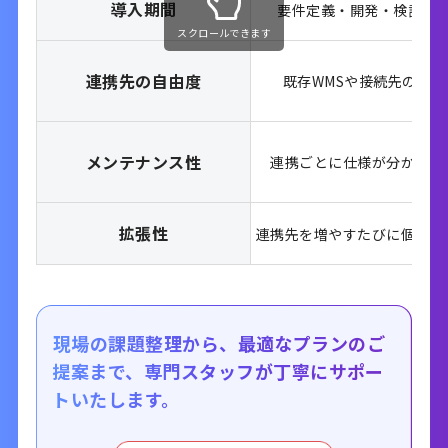
導入期間
要件定義・開発・検証に
スクロールできます
連携先の自由度
既存WMSや接続先の仕様
メンテナンス性
連携ごとに仕様が分かれ
管
拡張性
連携先を増やすたびに
個別対
現場の課題整理から、最適なプランのご
提案まで、
専門スタッフが丁寧にサポー
トいたします。