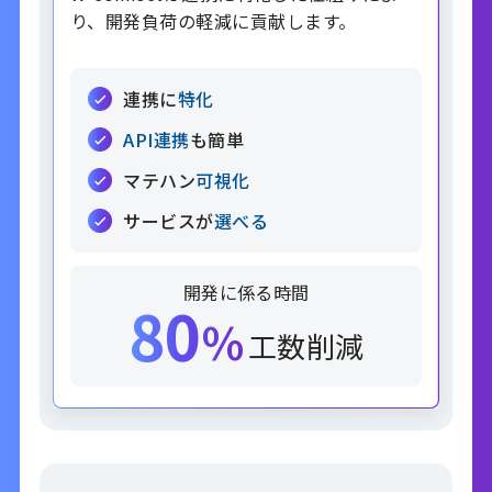
り、開発負荷の軽減に貢献します。
連携に
特化
API連携
も簡単
マテハン
可視化
サービスが
選べる
開発に係る時間
80
%
工数削減